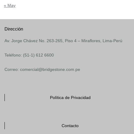
« May
Dirección
Av. Jorge Chávez No. 263-265, Piso 4 – Miraflores, Lima-Perú
Teléfono: (51-1) 612 6600
Correo: comercial@bridgestone.com.pe
Política de Privacidad
Contacto